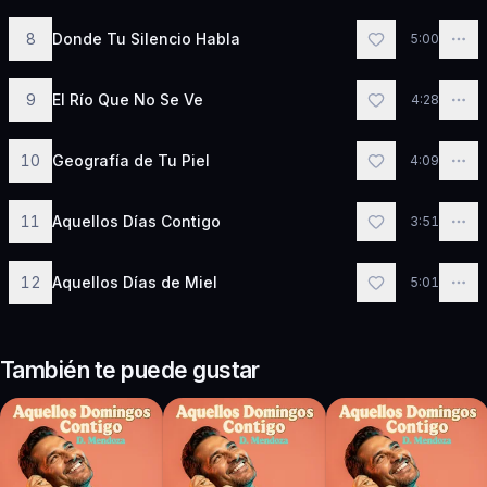
8
Donde Tu Silencio Habla
5:00
9
El Río Que No Se Ve
4:28
10
Geografía de Tu Piel
4:09
11
Aquellos Días Contigo
3:51
12
Aquellos Días de Miel
5:01
También te puede gustar