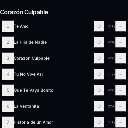
Corazón Culpable
1
Te Amo
3:12
2
La Hija de Nadie
4:36
3
Corazón Culpable
4:33
4
Tu No Vive Asi
3:22
5
Que Te Vaya Bonito
4:33
6
La Ventanita
2:56
7
Historia de un Amor
5:12