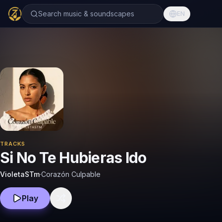
Search music & soundscapes
EN
TRACKS
Si No Te Hubieras Ido
VioletaSTm
·
Corazón Culpable
Play