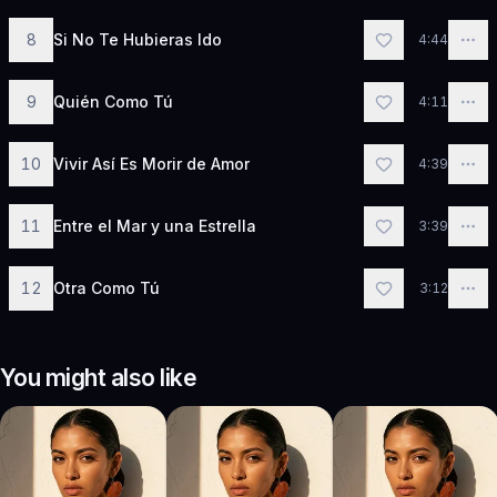
8
Si No Te Hubieras Ido
4:44
9
Quién Como Tú
4:11
10
Vivir Así Es Morir de Amor
4:39
11
Entre el Mar y una Estrella
3:39
12
Otra Como Tú
3:12
You might also like