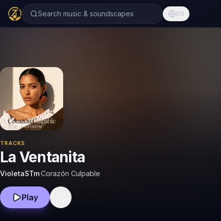
Search music & soundscapes
EN
TRACKS
La Ventanita
VioletaSTm
·
Corazón Culpable
Play