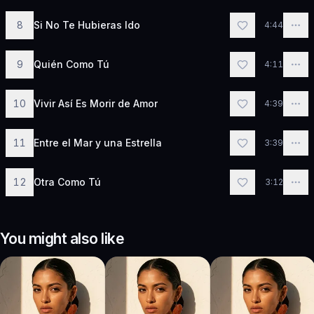
8
Si No Te Hubieras Ido
4:44
9
Quién Como Tú
4:11
10
Vivir Así Es Morir de Amor
4:39
11
Entre el Mar y una Estrella
3:39
12
Otra Como Tú
3:12
You might also like