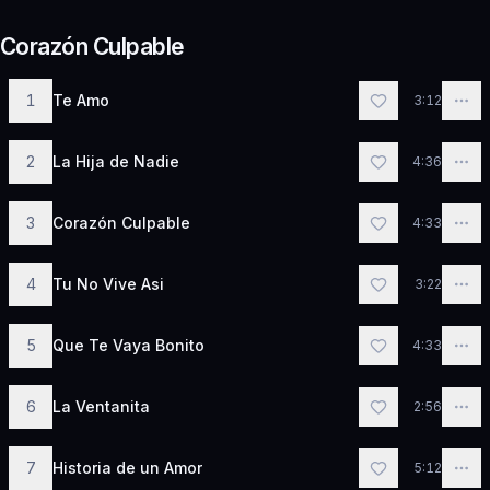
Corazón Culpable
1
Te Amo
3:12
2
La Hija de Nadie
4:36
3
Corazón Culpable
4:33
4
Tu No Vive Asi
3:22
5
Que Te Vaya Bonito
4:33
6
La Ventanita
2:56
7
Historia de un Amor
5:12