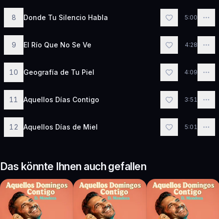
8
Donde Tu Silencio Habla
5:00
9
El Río Que No Se Ve
4:28
10
Geografía de Tu Piel
4:09
11
Aquellos Días Contigo
3:51
12
Aquellos Días de Miel
5:01
Das könnte Ihnen auch gefallen