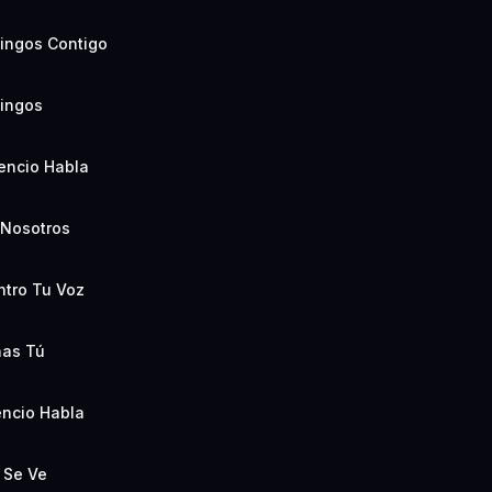
ingos Contigo
ingos
encio Habla
Nosotros
tro Tu Voz
nas Tú
encio Habla
 Se Ve