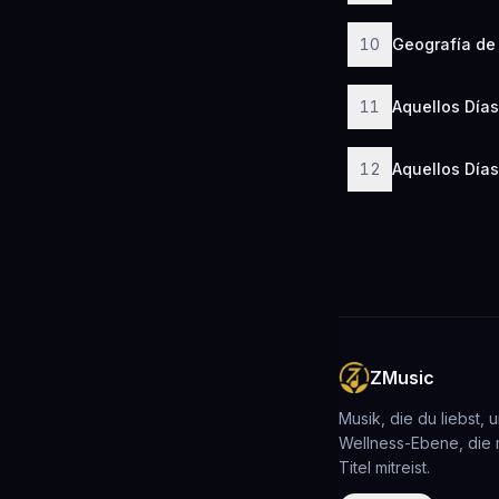
10
Geografía de 
11
Aquellos Días
12
Aquellos Días
ZMusic
Musik, die du liebst, 
Wellness-Ebene, die 
Titel mitreist.