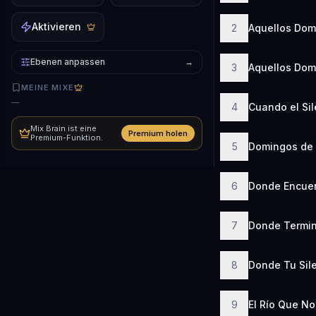
Aktivieren
2
Aquellos Dom
Ebenen anpassen
→
3
Aquellos Dom
MEINE MIXE
—
4
Cuando el Sil
Mix Brain ist eine
Premium holen
Premium-Funktion.
5
Domingos de 
6
Donde Encuen
7
Donde Termi
8
Donde Tu Sil
9
El Río Que No