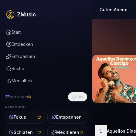
Guten Abend
ZMusic
Start
Entdecken
Entspannen
Suche
Mediathek
Aus
MIX BRAIN
STIMMUNG
Fokus
Entspannen
1
Aquellos Días
Schlafen
Meditieren