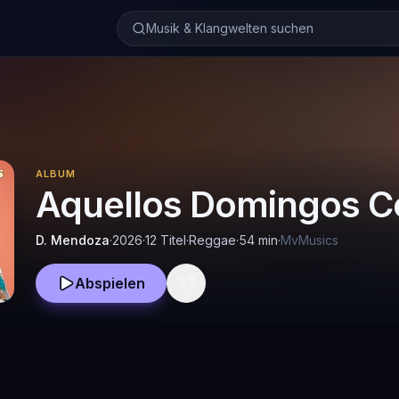
Musik & Klangwelten suchen
ALBUM
Aquellos Domingos C
D. Mendoza
·
2026
·
12 Titel
·
Reggae
·
54
min
·
MvMusics
Abspielen