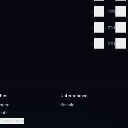
0
4:09
0
3:51
0
5:01
ches
Unternehmen
ungen
Kontakt
hutz
Einstellungen