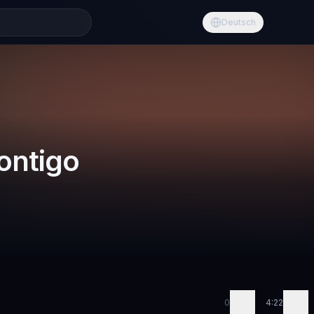
Deutsch
ontigo
0
4:22