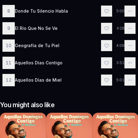
8
Donde Tu Silencio Habla
5:00
9
El Río Que No Se Ve
4:28
10
Geografía de Tu Piel
4:09
11
Aquellos Días Contigo
3:51
12
Aquellos Días de Miel
5:01
You might also like