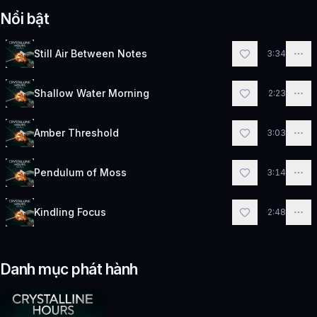
Nổi bật
Still Air Between Notes
3:34
Shallow Water Morning
2:23
Amber Threshold
3:03
Pendulum of Moss
3:14
Kindling Focus
2:48
Danh mục phát hành