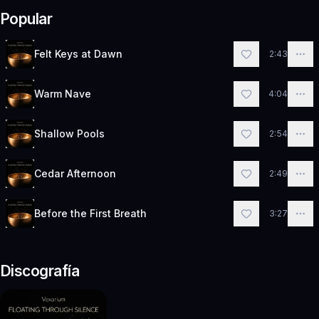
Popular
Felt Keys at Dawn
2:43
Warm Nave
4:04
Shallow Pools
2:54
Cedar Afternoon
2:49
Before the First Breath
3:27
Discografía