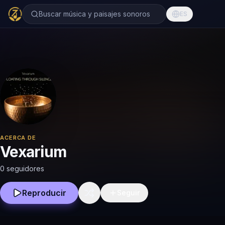
Buscar música y paisajes sonoros
ES
ACERCA DE
Vexarium
0 seguidores
Reproducir
Seguir