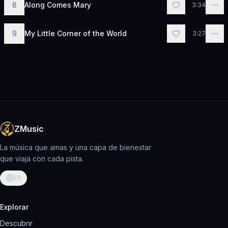
8
Along Comes Mary
3:34
9
My Little Corner of the World
3:27
ZMusic
La música que amas y una capa de bienestar
que viaja con cada pista.
ES
Explorar
Descubrir