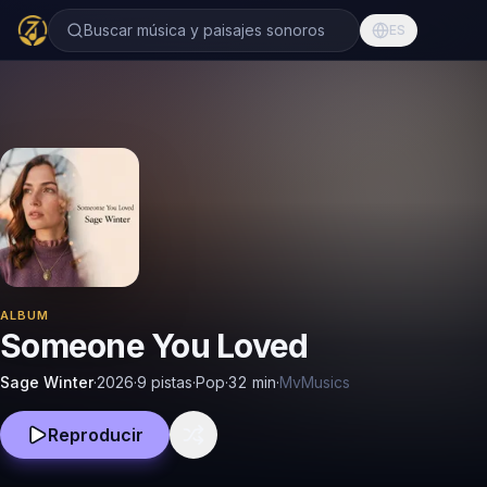
Buscar música y paisajes sonoros
ES
ALBUM
Someone You Loved
Sage Winter
·
2026
·
9 pistas
·
Pop
·
32
min
·
MvMusics
Reproducir