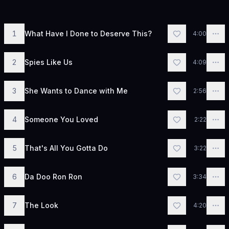
1
What Have I Done to Deserve This?
4:00
2
Spies Like Us
4:09
3
She Wants to Dance with Me
2:56
4
Someone You Loved
2:22
5
That's All You Gotta Do
3:22
6
Da Doo Ron Ron
3:34
7
The Look
4:20