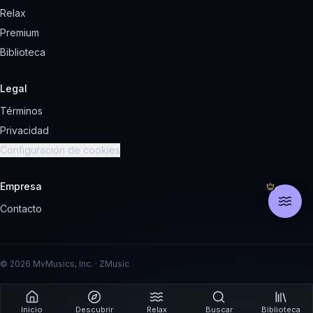
Relax
Premium
Biblioteca
Legal
Términos
Privacidad
Configuración de cookies
Empresa
Contacto
© 2026 MvMusics, Inc. · ZMusic
Inicio
Descubrir
Relax
Buscar
Biblioteca