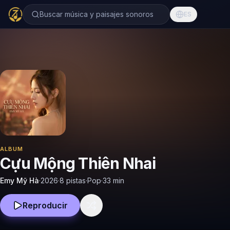
Buscar música y paisajes sonoros
ES
ALBUM
Cựu Mộng Thiên Nhai
Emy Mỹ Hà
·
2026
·
8 pistas
·
Pop
·
33
min
Reproducir