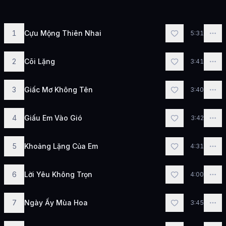
1
Cựu Mộng Thiên Nhai
5:31
2
Cõi Lặng
3:41
3
Giấc Mơ Không Tên
3:40
4
Giấu Em Vào Gió
3:42
5
Khoảng Lặng Của Em
4:31
6
Lời Yêu Không Trọn
4:00
7
Ngày Ấy Mùa Hoa
3:45