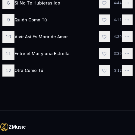
8
Si No Te Hubieras Ido
4:44
9
Quién Como Tú
4:11
10
Vivir Así Es Morir de Amor
4:39
11
Entre el Mar y una Estrella
3:39
12
Otra Como Tú
3:12
ZMusic