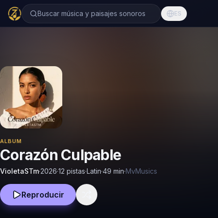
Buscar música y paisajes sonoros
ES
ALBUM
Corazón Culpable
VioletaSTm
·
2026
·
12 pistas
·
Latin
·
49
min
·
MvMusics
Reproducir