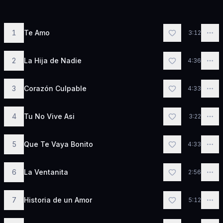
1
Te Amo
3:12
2
La Hija de Nadie
4:36
3
Corazón Culpable
4:33
4
Tu No Vive Asi
3:22
5
Que Te Vaya Bonito
4:33
6
La Ventanita
2:56
7
Historia de un Amor
5:12