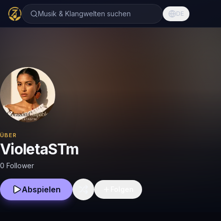
Musik & Klangwelten suchen
DE
ÜBER
VioletaSTm
0 Follower
Abspielen
Folgen