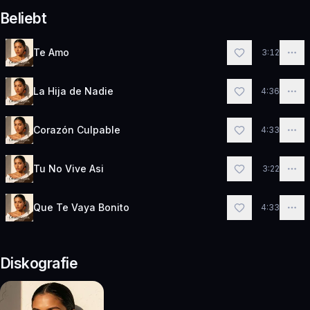
Beliebt
Te Amo
3:12
La Hija de Nadie
4:36
Corazón Culpable
4:33
Tu No Vive Asi
3:22
Que Te Vaya Bonito
4:33
Diskografie