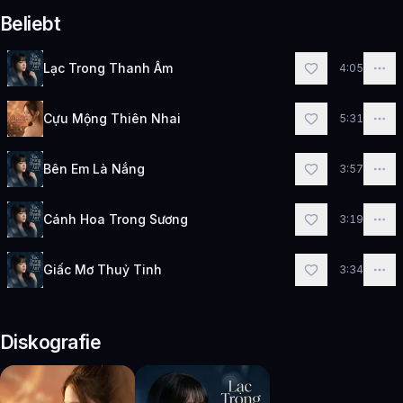
Beliebt
Lạc Trong Thanh Âm
4:05
Cựu Mộng Thiên Nhai
5:31
Bên Em Là Nắng
3:57
Cánh Hoa Trong Sương
3:19
Giấc Mơ Thuỷ Tinh
3:34
Diskografie