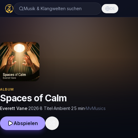
Musik & Klangwelten suchen
DE
ALBUM
Spaces of Calm
Everett Vane
·
2026
·
8 Titel
·
Ambient
·
25
min
·
MvMusics
Abspielen