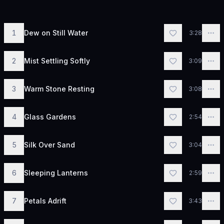
1
Dew on Still Water
3:28
2
Mist Settling Softly
3:09
3
Warm Stone Resting
3:08
4
Glass Gardens
2:54
5
Silk Over Sand
3:04
6
Sleeping Lanterns
2:59
7
Petals Adrift
3:43