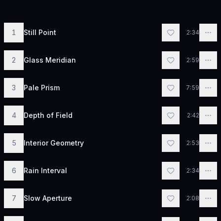
1
Still Point
2:34
2
Glass Meridian
2:59
3
Pale Prism
7:59
4
Depth of Field
2:42
5
Interior Geometry
2:53
6
Rain Interval
2:34
7
Slow Aperture
2:08