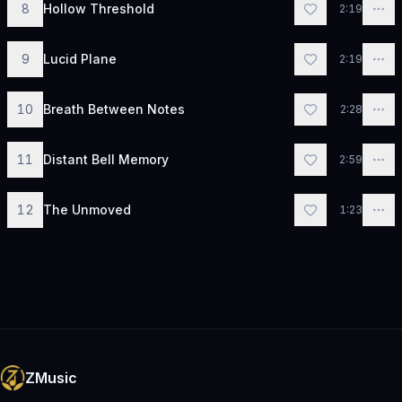
8
Hollow Threshold
2:19
9
Lucid Plane
2:19
10
Breath Between Notes
2:28
11
Distant Bell Memory
2:59
12
The Unmoved
1:23
ZMusic