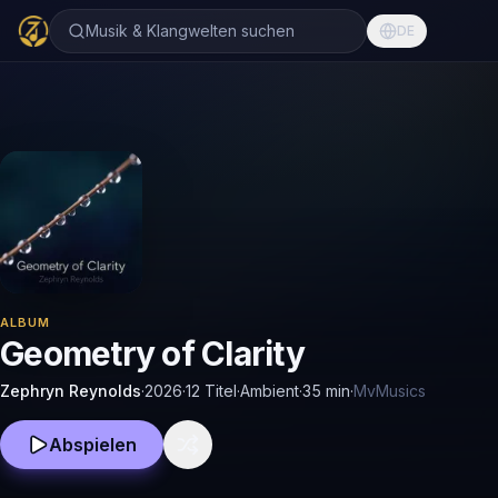
Musik & Klangwelten suchen
DE
ALBUM
Geometry of Clarity
Zephryn Reynolds
·
2026
·
12 Titel
·
Ambient
·
35
min
·
MvMusics
Abspielen