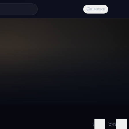
Deutsch
3
2:43