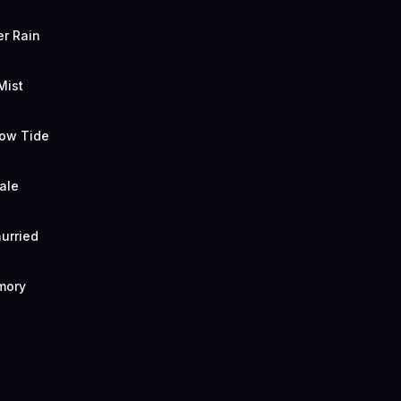
er Rain
Mist
low Tide
ale
urried
mory