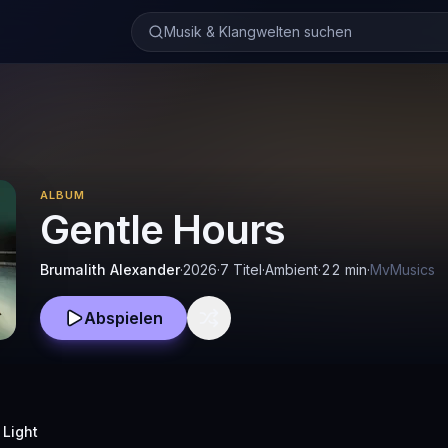
Musik & Klangwelten suchen
ALBUM
Gentle Hours
Brumalith Alexander
·
2026
·
7 Titel
·
Ambient
·
22
min
·
MvMusics
Abspielen
 Light