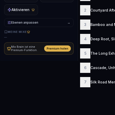
Aktivieren
2
Courtyard Aft
Ebenen anpassen
→
3
Bamboo and 
MEINE MIXE
—
4
Deep Root, S
Mix Brain ist eine
Premium holen
Premium-Funktion.
5
The Long Exh
6
Cascade, Unh
7
Silk Road Me