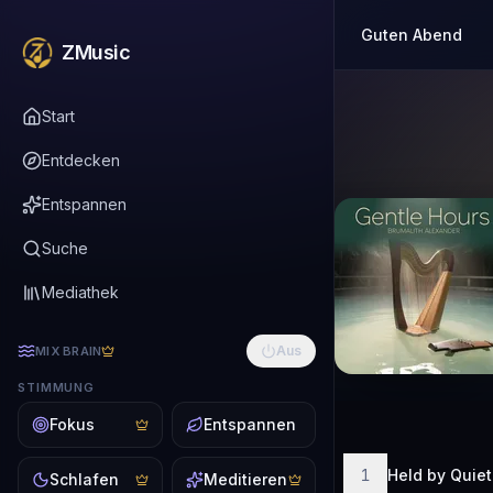
Guten Abend
ZMusic
Start
Entdecken
Entspannen
Suche
Mediathek
Aus
MIX BRAIN
STIMMUNG
Fokus
Entspannen
1
Held by Quiet
Schlafen
Meditieren