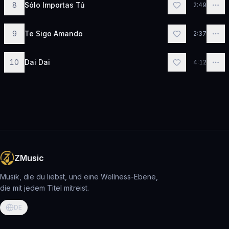
8
Sólo Importas Tú
2:49
9
Te Sigo Amando
2:37
10
Dai Dai
4:12
ZMusic
Musik, die du liebst, und eine Wellness-Ebene,
die mit jedem Titel mitreist.
DE