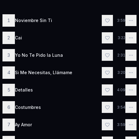
1
Noviembre Sin Ti
3:59
2
Cai
3:22
3
Yo No Te Pido la Luna
2:31
4
Si Me Necesitas, Llámame
3:20
5
Detalles
4:09
6
Costumbres
3:54
7
Ay Amor
3:59