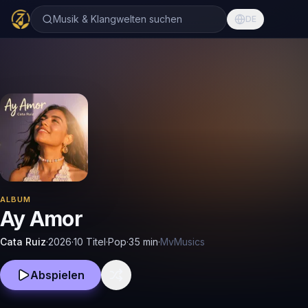
Musik & Klangwelten suchen
DE
ALBUM
Ay Amor
Cata Ruiz
·
2026
·
10 Titel
·
Pop
·
35
min
·
MvMusics
Abspielen